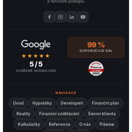
a férovém přístupu.
99 %
DOPORUČUJE DÁL
★★★★★
5 / 5
OVĚŘENÉ HODNOCENÍ
NAVIGACE
Úvod
Hypotéky
Developeři
Finanční plán
Reality
Finanční vzdělávání
Šanon klienta
Kalkulačky
Reference
O nás
Píšeme