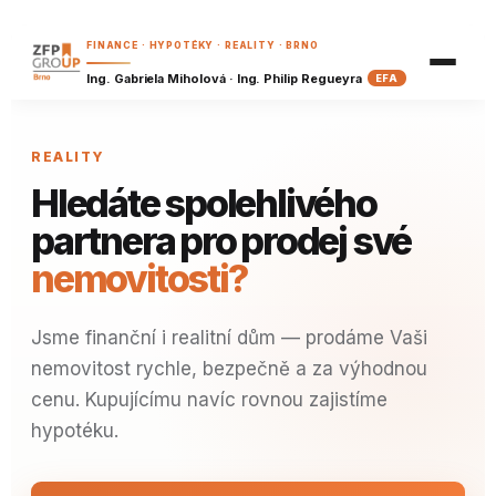
Přehled hypoték
FINANCE · HYPOTÉKY · REALITY · BRNO
Prioritní termín
Ing. Gabriela Miholová · Ing. Philip Regueyra
EFA
Nezávazná nabídka
Finanční plán
Příklady z praxe
Reality
Hypoteční kalkulačka
REALITY
Hypoteční kvíz
Finanční vzdělávání
Refinanční kalkulačka
Hledáte spolehlivého
Šanon klienta
Dostupnost bydlení
partnera pro prodej své
Náš tým
Koupě, nebo pronájem?
nemovitosti?
Píšeme
Investiční kalkulačka
BRZY
Kariéra
Jsme finanční i realitní dům — prodáme Vaši
Důchodová kalkulačka
BRZY
nemovitost rychle, bezpečně a za výhodnou
Spoření a investice pro děti
BRZY
cenu. Kupujícímu navíc rovnou zajistíme
Pojistná kalkulačka
BRZY
hypotéku.
Analýza výdajů
BRZY
Finanční zdraví
BRZY