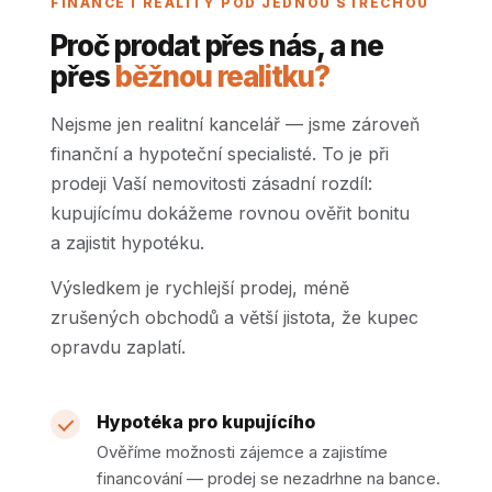
FINANCE I REALITY POD JEDNOU STŘECHOU
Proč prodat přes nás, a ne
přes
běžnou realitku?
Nejsme jen realitní kancelář — jsme zároveň
finanční a hypoteční specialisté. To je při
prodeji Vaší nemovitosti zásadní rozdíl:
kupujícímu dokážeme rovnou ověřit bonitu
a zajistit hypotéku.
Výsledkem je rychlejší prodej, méně
zrušených obchodů a větší jistota, že kupec
opravdu zaplatí.
Hypotéka pro kupujícího
Ověříme možnosti zájemce a zajistíme
financování — prodej se nezadrhne na bance.