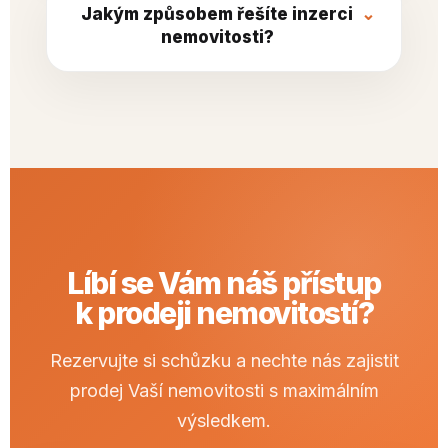
Jakým způsobem řešíte inzerci
nemovitosti?
Líbí se Vám náš přístup
k prodeji nemovitostí?
Rezervujte si schůzku a nechte nás zajistit
prodej Vaší nemovitosti s maximálním
výsledkem.