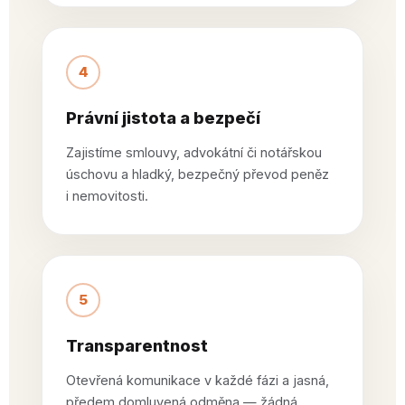
4
Právní jistota a bezpečí
Zajistíme smlouvy, advokátní či notářskou
úschovu a hladký, bezpečný převod peněz
i nemovitosti.
5
Transparentnost
Otevřená komunikace v každé fázi a jasná,
předem domluvená odměna — žádná