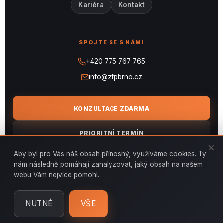
Kariéra
Kontakt
SPOJTE SE S NÁMI
+420 775 767 765
info@zfpbrno.cz
KONZULTACE ZDARMA
PRIORITNÍ TERMÍN
Aby byl pro Vás náš obsah přínosný, využíváme cookies. Ty
NEZÁVAZNÁ NABÍDKA
nám následně pomáhají zanalyzovat, jaký obsah na našem
webu Vám nejvíce pomohl.
ULOŽIT KONTAKT
NUTNÉ
VŠE
© 2026 ZFP BRNO, s.r.o. ·
Ochrana osobních údajů
·
Cookies