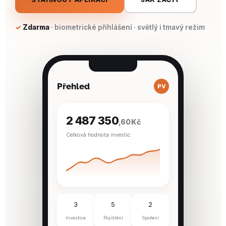
Zdarma
· biometrické přihlášení · světlý i tmavý režim
Přehled
PV
2 487 350
,60 Kč
Celková hodnota investic
3
5
2
Investice
Pojištění
Spoření