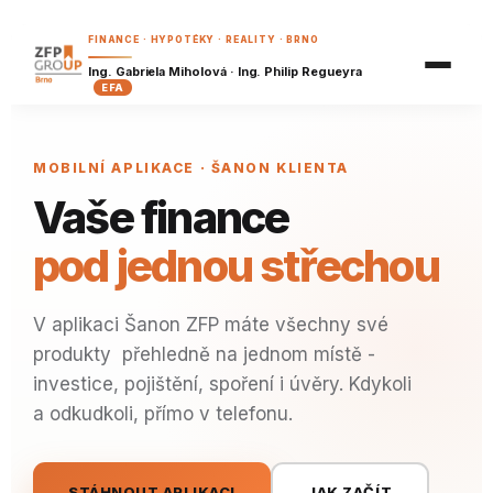
Nezávazná nabídka
Finanční plán
FINANCE · HYPOTÉKY · REALITY · BRNO
Příklady z praxe
Reality
Hypoteční kalkulačka
Ing. Gabriela Miholová · Ing. Philip Regueyra
EFA
Hypoteční kvíz
Finanční vzdělávání
Refinanční kalkulačka
Šanon klienta
Dostupnost bydlení
Náš tým
MOBILNÍ APLIKACE · ŠANON KLIENTA
Koupě, nebo pronájem?
Píšeme
Vaše finance
Investiční kalkulačka
BRZY
Kariéra
pod jednou střechou
Důchodová kalkulačka
BRZY
Spoření a investice pro děti
BRZY
V aplikaci Šanon ZFP máte všechny své
Pojistná kalkulačka
BRZY
produkty přehledně na jednom místě -
Analýza výdajů
BRZY
investice, pojištění, spoření i úvěry. Kdykoli
a odkudkoli, přímo v telefonu.
Finanční zdraví
BRZY
STÁHNOUT APLIKACI
JAK ZAČÍT