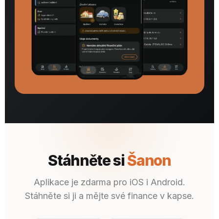
Stáhněte si
Šanon
Aplikace je zdarma pro iOS i Android.
Stáhněte si ji a mějte své finance v kapse.