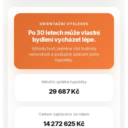
ORIENTAČNÍ VÝSLEDEK
Po 30 letech může vlastní
bydlení vycházet lépe.
Výhodu tvoří zejména růst hodnoty
nemovitosti a postupné splácení jistiny
hypotéky.
Měsíční splátka hypotéky
29 687 Kč
Celkem zaplaceno za nájem
14 272 625 Kč