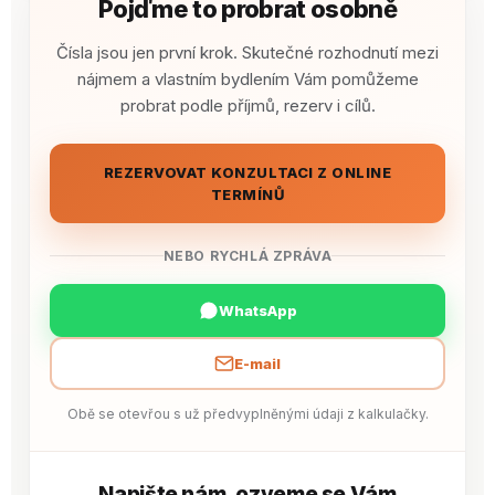
Pojďme to probrat osobně
Čísla jsou jen první krok. Skutečné rozhodnutí mezi
nájmem a vlastním bydlením Vám pomůžeme
probrat podle příjmů, rezerv i cílů.
REZERVOVAT KONZULTACI Z ONLINE
TERMÍNŮ
NEBO RYCHLÁ ZPRÁVA
WhatsApp
E-mail
Obě se otevřou s už předvyplněnými údaji z kalkulačky.
Napište nám, ozveme se Vám