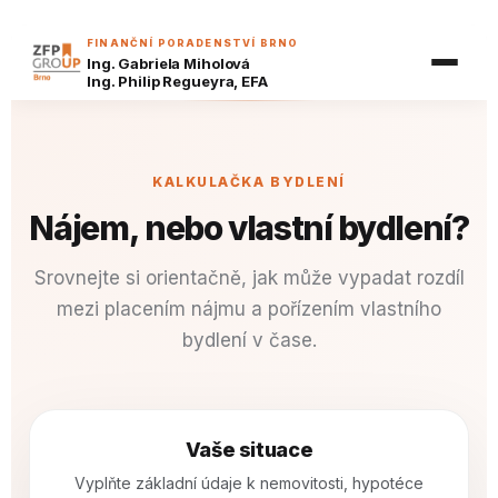
Nezávazná nabídka
Finanční plán
FINANČNÍ PORADENSTVÍ BRNO
Ing. Gabriela Miholová
Případové studie
Reality
Hypoteční kalkulačka
Ing. Philip Regueyra, EFA
Hypoteční kvíz
Finanční vzdělávání
Refinanční kalkulačka
Šanon klienta
Dostupnost bydlení
Náš tým
KALKULAČKA BYDLENÍ
Koupě, nebo pronájem?
Píšeme
Nájem, nebo vlastní bydlení?
Investiční kalkulačka
Kariéra
BRZY
Srovnejte si orientačně, jak může vypadat rozdíl
Důchodová kalkulačka
BRZY
mezi placením nájmu a pořízením vlastního
Spoření a investice pro děti
BRZY
bydlení v čase.
Pojistná kalkulačka
BRZY
Analýza výdajů
BRZY
Finanční zdraví
BRZY
Vaše situace
Vyplňte základní údaje k nemovitosti, hypotéce