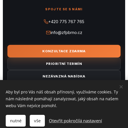
SPOJTE SE S NÁMI
+420 775 767 765
info@zfpbrno.cz
KONZULTACE ZDARMA
PRIORITNÍ TERMÍN
NEZÁVAZNÁ NABÍDKA
ULOŽIT KONTAKT
Aby byl pro Vás náš obsah přínosný, využíváme cookies. Ty
nám následně pomáhají zanalyzovat, jaký obsah na našem
webu Vám nejvíce pomohl.
© 2026 ZFP BRNO, s.r.o. ·
Ochrana osobních údajů
·
Cookies
nutné
vše
Otevřít pokročilá nastavení