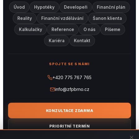
Úvod
Hypotéky
Developeři
Finanční plán
Reality
Finanční vzdělávání
Šanon klienta
Kalkulačky
Reference
O nás
Píšeme
Kariéra
Kontakt
SPOJTE SE S NÁMI
+420 775 767 765
info@zfpbrno.cz
KONZULTACE ZDARMA
PRIORITNÍ TERMÍN