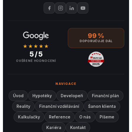
99 %
DOPORUČUJE DÁL
★★★★★
5 / 5
OVĚŘENÉ HODNOCENÍ
NAVIGACE
Úvod
Hypotéky
Developeři
Finanční plán
Reality
Finanční vzdělávání
Šanon klienta
Kalkulačky
Reference
O nás
Píšeme
Kariéra
Kontakt