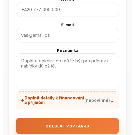
E-mail
Poznámka
Doplnit detaily k financování
+
⌄
(nepovinné)
a příjmům
ODESLAT POPTÁVKU