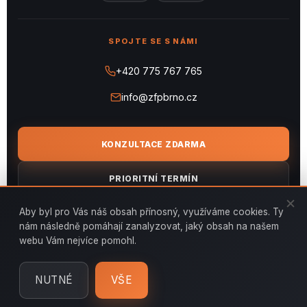
SPOJTE SE S NÁMI
+420 775 767 765
info@zfpbrno.cz
KONZULTACE ZDARMA
PRIORITNÍ TERMÍN
Aby byl pro Vás náš obsah přínosný, využíváme cookies. Ty
NEZÁVAZNÁ NABÍDKA
nám následně pomáhají zanalyzovat, jaký obsah na našem
webu Vám nejvíce pomohl.
ULOŽIT KONTAKT
NUTNÉ
VŠE
© 2026 ZFP BRNO, s.r.o. ·
Ochrana osobních údajů
·
Cookies