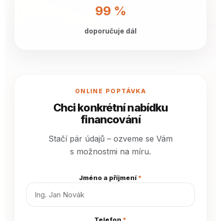
99 %
doporučuje dál
ONLINE POPTÁVKA
Chci konkrétní nabídku
financování
Stačí pár údajů – ozveme se Vám
s možnostmi na míru.
Jméno a příjmení
*
Telefon
*