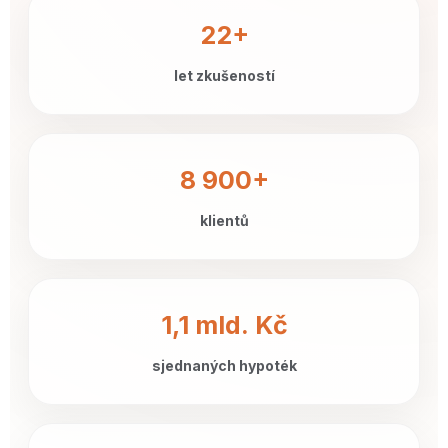
22+
let zkušeností
8 900+
klientů
1,1 mld. Kč
sjednaných hypoték