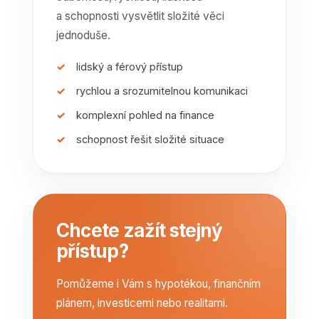
a schopnosti vysvětlit složité věci
jednoduše.
lidský a férový přístup
rychlou a srozumitelnou komunikaci
komplexní pohled na finance
schopnost řešit složité situace
Chcete zažít stejný
přístup?
Pomůžeme i Vám s hypotékou, finančním
plánem, investicemi nebo realitami.