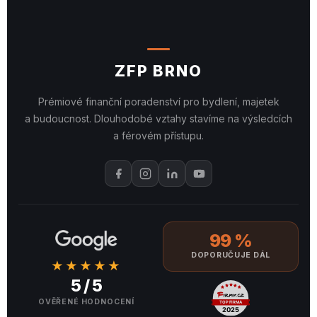
ZFP BRNO
Prémiové finanční poradenství pro bydlení, majetek
a budoucnost. Dlouhodobé vztahy stavíme na výsledcích
a férovém přístupu.
99 %
DOPORUČUJE DÁL
★★★★★
5 / 5
OVĚŘENÉ HODNOCENÍ