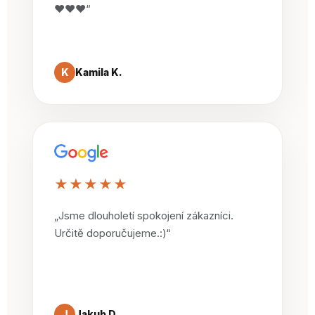
❤️❤️❤️“
K
Kamila K.
★★★★★
„Jsme dlouholetí spokojení zákazníci.
Určitě doporučujeme.:)“
J
Jakub D.