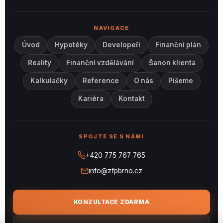
NAVIGACE
Úvod
Hypotéky
Developeři
Finanční plán
Reality
Finanční vzdělávání
Šanon klienta
Kalkulačky
Reference
O nás
Píšeme
Kariéra
Kontakt
SPOJTE SE S NÁMI
+420 775 767 765
info@zfpbrno.cz
KONZULTACE ZDARMA