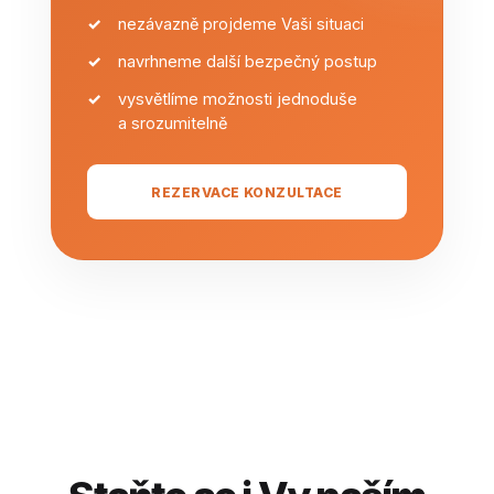
nezávazně projdeme Vaši situaci
navrhneme další bezpečný postup
vysvětlíme možnosti jednoduše
a srozumitelně
REZERVACE KONZULTACE