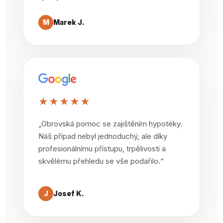
M
Marek J.
★★★★★
„Obrovská pomoc se zajištěním hypotéky.
Náš případ nebyl jednoduchý, ale díky
profesionálnímu přístupu, trpělivosti a
skvělému přehledu se vše podařilo.“
J
Josef K.