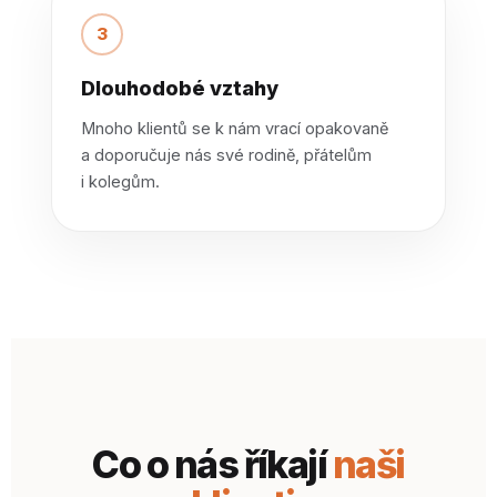
3
Dlouhodobé vztahy
Mnoho klientů se k nám vrací opakovaně
a doporučuje nás své rodině, přátelům
i kolegům.
Co o nás říkají
naši