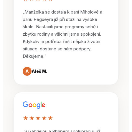
„Manželka se dostala k paní Miholové a
panu Regueyra již při stáži na vysoké
škole. Nastavili jsme programy sobě i
zbytku rodiny a všichni jsme spokojení.
Kdykoliv je potřeba řešit nějaká životní
situace, dostane se nám podpory.
Děkujeme.“
A
Aleš M.
★★★★★
„S Gabrielou a Philipem spolupracuji už