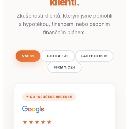
klienti.
Zkušenosti klientů, kterým jsme pomohli
s hypotékou, financemi nebo osobním
finančním plánem.
VŠE
GOOGLE
FACEBOOK
63
49
10
FIRMY.CZ
4
★ DOPORUČENÁ RECENZE
★★★★★