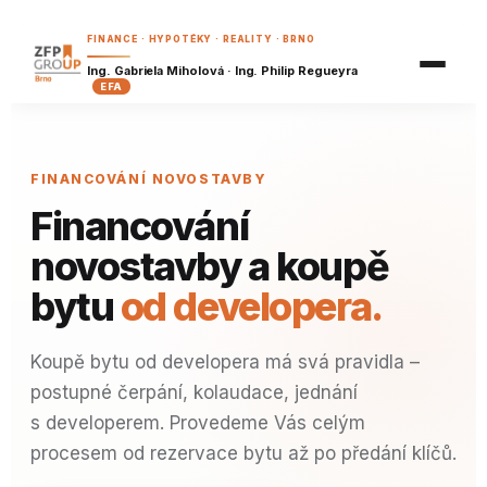
Nezávazná nabídka
Finanční plán
FINANCE · HYPOTÉKY · REALITY · BRNO
Příklady z praxe
Reality
Ing. Gabriela Miholová · Ing. Philip Regueyra
Hypoteční kalkulačka
EFA
Hypoteční kvíz
Finanční vzdělávání
Refinanční kalkulačka
Šanon klienta
Dostupnost bydlení
Náš tým
FINANCOVÁNÍ NOVOSTAVBY
Koupě, nebo pronájem?
Píšeme
Financování
Investiční kalkulačka
BRZY
Kariéra
novostavby a koupě
Důchodová kalkulačka
BRZY
bytu
od developera.
Spoření a investice pro děti
BRZY
Pojistná kalkulačka
BRZY
Koupě bytu od developera má svá pravidla –
Analýza výdajů
BRZY
postupné čerpání, kolaudace, jednání
Finanční zdraví
BRZY
s developerem. Provedeme Vás celým
procesem od rezervace bytu až po předání klíčů.