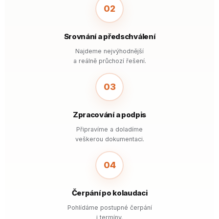
02
Srovnání a předschválení
Najdeme nejvýhodnější
a reálně průchozí řešení.
03
Zpracování a podpis
Připravíme a doladíme
veškerou dokumentaci.
04
Čerpání po kolaudaci
Pohlídáme postupné čerpání
i termíny.