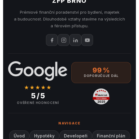
ZFP BRNO
Prémiové finanční poradenství pro bydlení, majetek
a budoucnost. Dlouhodobé vztahy stavíme na výsledcích
a férovém přístupu.
99 %
DOPORUČUJE DÁL
★★★★★
5 / 5
OVĚŘENÉ HODNOCENÍ
NAVIGACE
Úvod
Hypotéky
Developeři
Finanční plán