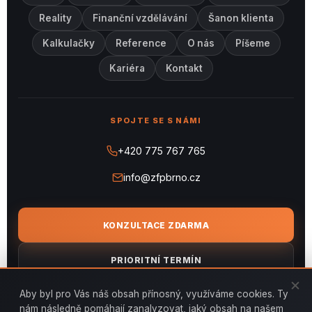
Reality
Finanční vzdělávání
Šanon klienta
Kalkulačky
Reference
O nás
Píšeme
Kariéra
Kontakt
SPOJTE SE S NÁMI
+420 775 767 765
info@zfpbrno.cz
KONZULTACE ZDARMA
PRIORITNÍ TERMÍN
Aby byl pro Vás náš obsah přínosný, využíváme cookies. Ty
NEZÁVAZNÁ NABÍDKA
nám následně pomáhají zanalyzovat, jaký obsah na našem