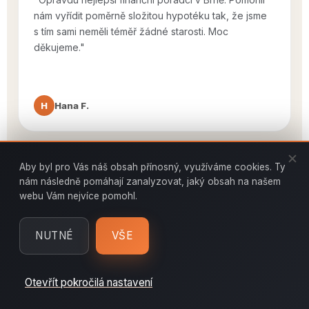
nám vyřídit poměrně složitou hypotéku tak, že jsme
s tím sami neměli téměř žádné starosti. Moc
děkujeme."
H
Hana F.
Aby byl pro Vás náš obsah přínosný, využíváme cookies. Ty
PŘEČÍST VÍCE REFERENCÍ
nám následně pomáhají zanalyzovat, jaký obsah na našem
webu Vám nejvíce pomohl.
NUTNÉ
VŠE
Otevřít pokročilá nastavení
Udělejte první krok