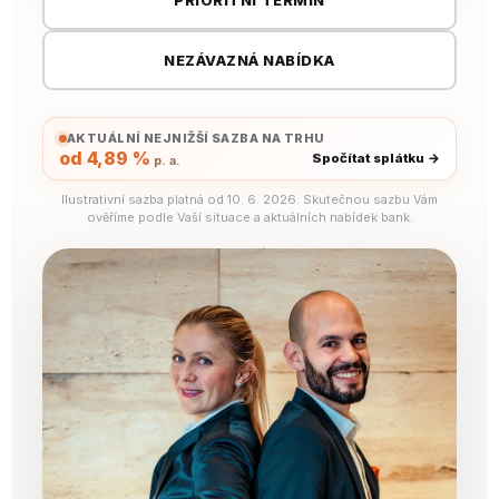
PRIORITNÍ TERMÍN
NEZÁVAZNÁ NABÍDKA
AKTUÁLNÍ NEJNIŽŠÍ SAZBA NA TRHU
od 4,89 %
Spočítat splátku →
p. a.
Ilustrativní sazba platná od 10. 6. 2026. Skutečnou sazbu Vám
ověříme podle Vaší situace a aktuálních nabídek bank.