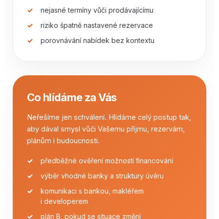
nejasné termíny vůči prodávajícímu
riziko špatně nastavené rezervace
porovnávání nabídek bez kontextu
Co hlídáme za Vás
Neřešíme jen schválení. Hlídáme celý postup tak,
aby dával smysl vůči Vašemu příjmu, rezervám,
plánům i budoucnosti.
předběžné ověření možností financování
výběr vhodné banky a struktury úvěru
komunikaci s bankou, makléřem
i developerem
plán B, pokud se situace změní