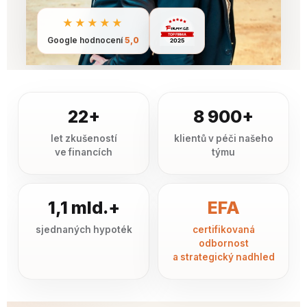
★★★★★
Google hodnocení
5,0
22+
8 900+
let zkušeností
klientů v péči našeho
ve financích
týmu
1,1 mld.+
EFA
sjednaných hypoték
certifikovaná
odbornost
a strategický nadhled