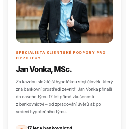
SPECIALISTA KLIENTSKÉ PODPORY PRO
HYPOTÉKY
Jan Vonka, MSc.
Za každou složitější hypotékou stojí člověk, který
zná bankovní prostředí zevnitř. Jan Vonka přináší
do našeho týmu 17 let přímé zkušenosti
z bankovnictví – od zpracování úvěrů až po
vedení hypotečního týmu.
17 let v bankovnictví