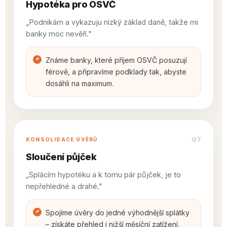
Hypotéka pro OSVČ
„Podnikám a vykazuju nízký základ daně, takže mi
banky moc nevěří."
Známe banky, které příjem OSVČ posuzují
férově, a připravíme podklady tak, abyste
dosáhli na maximum.
07
KONSOLIDACE ÚVĚRŮ
Sloučení půjček
„Splácím hypotéku a k tomu pár půjček, je to
nepřehledné a drahé."
Spojíme úvěry do jedné výhodnější splátky
– získáte přehled i nižší měsíční zatížení.