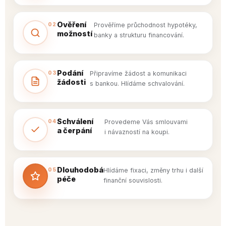
Ověření
02
Prověříme průchodnost hypotéky,
možností
banky a strukturu financování.
Podání
03
Připravíme žádost a komunikaci
žádosti
s bankou. Hlídáme schvalování.
Schválení
04
Provedeme Vás smlouvami
a čerpání
i návazností na koupi.
Dlouhodobá
05
Hlídáme fixaci, změny trhu i další
péče
finanční souvislosti.