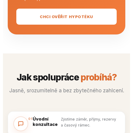
CHCI OVĚŘIT HYPOTÉKU
Jak spolupráce
probíhá?
Jasně, srozumitelně a bez zbytečného zahlcení.
Úvodní
01
Zjistíme záměr, příjmy, rezervy
konzultace
a časový rámec.