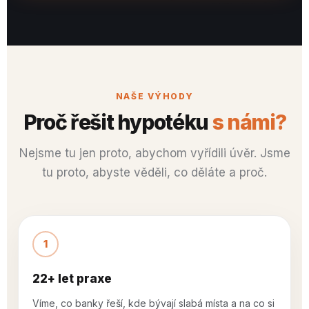
Bytové domy Chýně
Chýně u Prahy
Rodinné domy Kunštát
Kunštát
Rodinné domy Malešovice
Malešovice
Bytový dům Langrova
Brno
Rodinné domy Mladkov
Mladkov u Boskovic
Obytný soubor PREMIUM Sadová
Brno
NAŠE VÝHODY
Proč řešit hypotéku
s námi?
Nejsme tu jen proto, abychom vyřídili úvěr. Jsme
tu proto, abyste věděli, co děláte a proč.
1
22+ let praxe
Víme, co banky řeší, kde bývají slabá místa a na co si