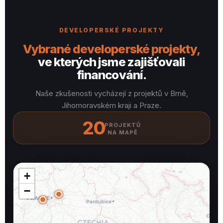
DEVELOPERSKÉ PROJEKTY
Vybrané developerské projekty,
ve kterých jsme zajišťovali
financování.
Naše zkušenosti vycházejí z projektů v Brně,
Jihomoravském kraji a Praze.
20
PROJEKTŮ
NA MAPĚ
+
−