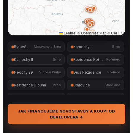
Leaflet
|
©
OpenStreetMap
©
CARTO
Bytové domy Moravany
Moravany u Brna
Kamechy I
Brno
Kamechy II
Brno
Rezidence Kořenec
Kořenec
Neocity 29
Vinoř u Prahy
Dios Rezidence
Modřice
Rezidence Dlouhá
Brno
Starovice
Starovice
Rezidence Basty
Brno
East Gate Brno
Brno
Terasy na výsluní
Boskovice
Polyfunkční dům Křídlovická
Brno
JAK FINANCUJEME NOVOSTAVBY A KOUPI OD
DEVELOPERA →
Bytový dům Kovářská
Brno
Bytový dům Slatina II
Brno