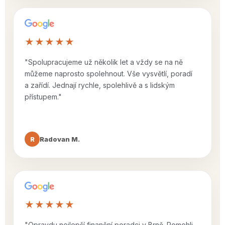
★★★★★
"Spolupracujeme už několik let a vždy se na ně
můžeme naprosto spolehnout. Vše vysvětlí, poradí
a zařídí. Jednají rychle, spolehlivě a s lidským
přístupem."
R
Radovan M.
★★★★★
"Opravdu nejlepší finanční poradci v Brně. Pomohli