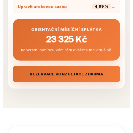
⌄
Upravit úrokovou sazbu
4,89 %
Úroková sazba
ORIENTAČNÍ MĚSÍČNÍ SPLÁTKA
%
23 325 Kč
Konkrétní nabídku Vám rádi ověříme individuálně.
REZERVACE KONZULTACE ZDARMA