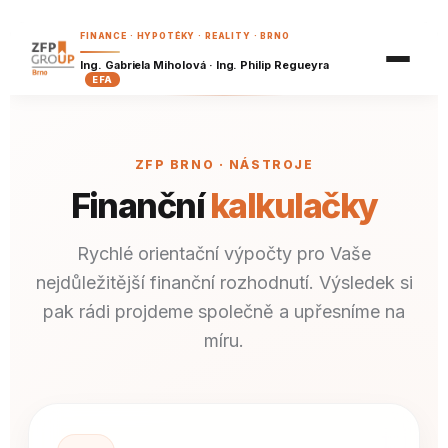
Nezávazná nabídka
Finanční plán
FINANCE · HYPOTÉKY · REALITY · BRNO
Příklady z praxe
Reality
Ing. Gabriela Miholová · Ing. Philip Regueyra
Hypoteční kalkulačka
EFA
Hypoteční kvíz
Finanční vzdělávání
Refinanční kalkulačka
Šanon klienta
Dostupnost bydlení
Náš tým
ZFP BRNO · NÁSTROJE
Koupě, nebo pronájem?
Píšeme
Finanční
kalkulačky
Investiční kalkulačka
BRZY
Kariéra
Důchodová kalkulačka
Rychlé orientační výpočty pro Vaše
BRZY
nejdůležitější finanční rozhodnutí. Výsledek si
Spoření a investice pro děti
BRZY
pak rádi projdeme společně a upřesníme na
Pojistná kalkulačka
BRZY
míru.
Analýza výdajů
BRZY
Finanční zdraví
BRZY