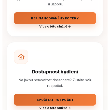
si úsporu.
REFINANCOVÁNÍ HYPOTÉKY
Více o této službě →
Dostupnost bydlení
Na jakou nemovitost dosáhnete? Zjistěte svůj
rozpočet.
SPOČÍTAT ROZPOČET
Více o této službě →