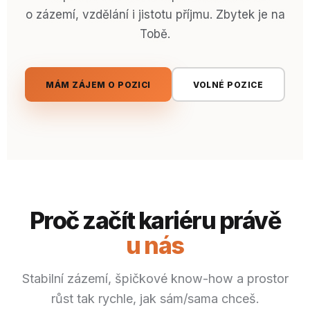
o zázemí, vzdělání i jistotu příjmu. Zbytek je na
Tobě.
MÁM ZÁJEM O POZICI
VOLNÉ POZICE
Proč začít kariéru právě
u nás
Stabilní zázemí, špičkové know-how a prostor
růst tak rychle, jak sám/sama chceš.