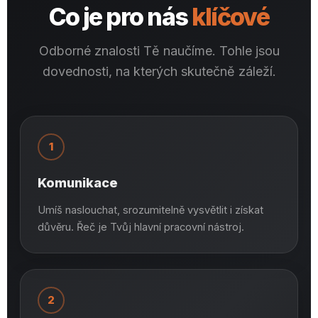
Co je pro nás
klíčové
Odborné znalosti Tě naučíme. Tohle jsou
dovednosti, na kterých skutečně záleží.
1
Komunikace
Umíš naslouchat, srozumitelně vysvětlit i získat
důvěru. Řeč je Tvůj hlavní pracovní nástroj.
2