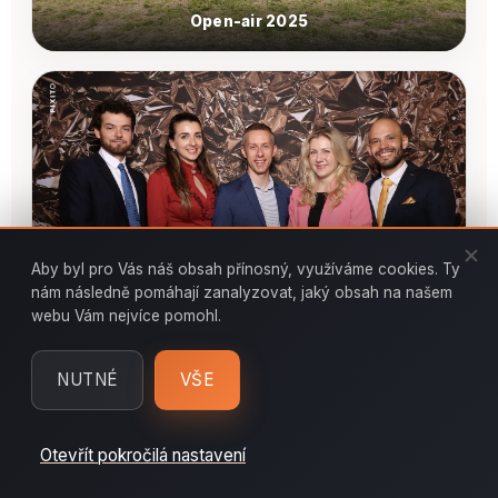
Open-air 2025
Aby byl pro Vás náš obsah přínosný, využíváme cookies. Ty
nám následně pomáhají zanalyzovat, jaký obsah na našem
webu Vám nejvíce pomohl.
Obchodní konference 2026
NUTNÉ
VŠE
Otevřít pokročilá nastavení
ZAVOLAT
MÁM ZÁJEM O POZICI