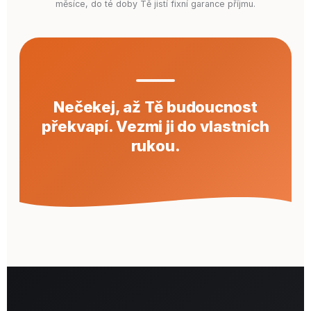
měsíce, do té doby Tě jistí fixní garance příjmu.
Nečekej, až Tě budoucnost
překvapí.
Vezmi ji do vlastních
rukou.