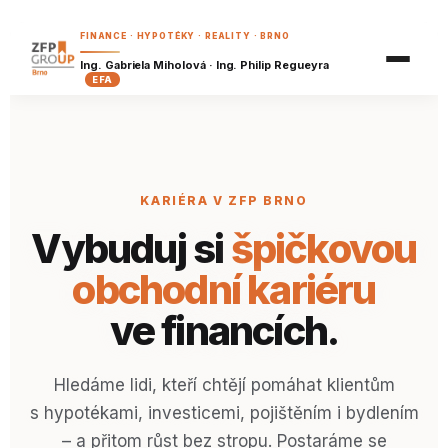
Nezávazná nabídka
Finanční plán
FINANCE · HYPOTÉKY · REALITY · BRNO
Příklady z praxe
Reality
Hypoteční kalkulačka
Ing. Gabriela Miholová · Ing. Philip Regueyra
EFA
Hypoteční kvíz
Finanční vzdělávání
Refinanční kalkulačka
Šanon klienta
Dostupnost bydlení
Náš tým
Koupě, nebo pronájem?
Píšeme
KARIÉRA V ZFP BRNO
Investiční kalkulačka
BRZY
Kariéra
Vybuduj si
špičkovou
Důchodová kalkulačka
BRZY
obchodní kariéru
Spoření a investice pro děti
BRZY
Pojistná kalkulačka
BRZY
ve financích.
Analýza výdajů
BRZY
Finanční zdraví
BRZY
Hledáme lidi, kteří chtějí pomáhat klientům
s hypotékami, investicemi, pojištěním i bydlením
– a přitom růst bez stropu. Postaráme se