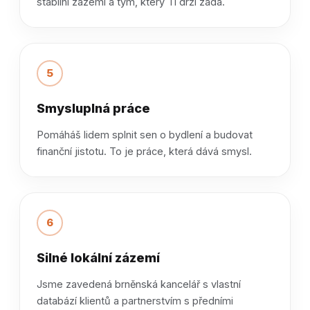
stabilní zázemí a tým, který Ti drží záda.
5
Smysluplná práce
Pomáháš lidem splnit sen o bydlení a budovat
finanční jistotu. To je práce, která dává smysl.
6
Silné lokální zázemí
Jsme zavedená brněnská kancelář s vlastní
databází klientů a partnerstvím s předními