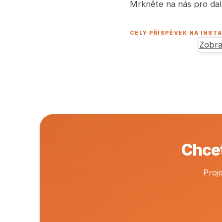
Mrkněte na nás pro dalš
CELÝ PŘÍSPĚVEK NA INS
Zobra
Chcet
Proj