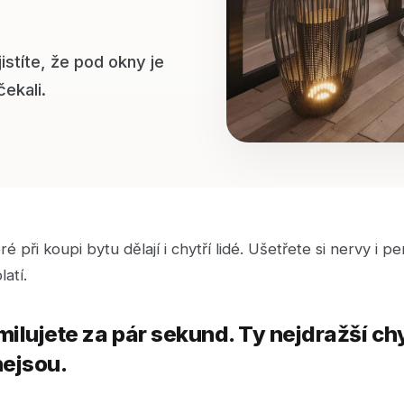
istíte, že pod okny je
čekali.
ré při koupi bytu dělají i chytří lidé. Ušetřete si nervy i p
atí.
milujete za pár sekund. Ty nejdražší ch
nejsou.