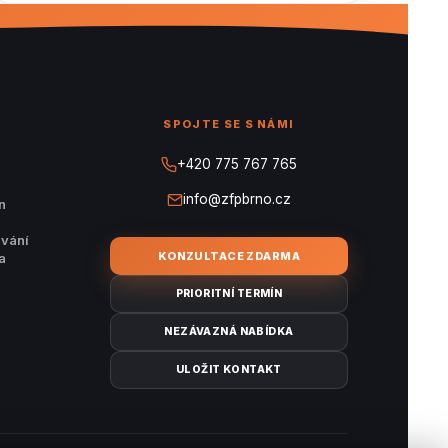
SPOJTE SE S NÁMI
+420 775 767 765
info@zfpbrno.cz
n
ávání
KONZULTACE ZDARMA
a
PRIORITNÍ TERMÍN
NEZÁVAZNÁ NABÍDKA
ULOŽIT KONTAKT