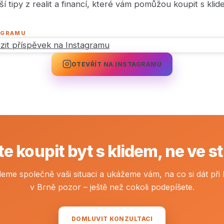
í tipy z realit a financí, které vám pomůžou koupit s klid
TAGRAMU
zit příspěvek na Instagramu
OTEVŘÍT NA INSTAGRAMU
e koupit byt s klidem, ne ve s
deme společně vaši situaci a ukážeme vám, na co si dát při 
v Brně pozor – ještě než cokoli podepíšete.
DOMLUVIT KONZULTACI