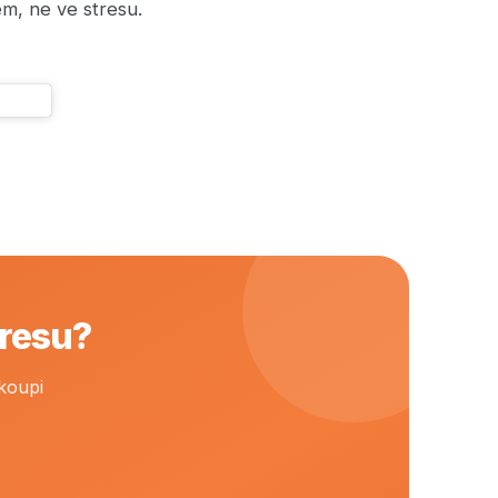
em, ne ve stresu.
tresu?
koupi