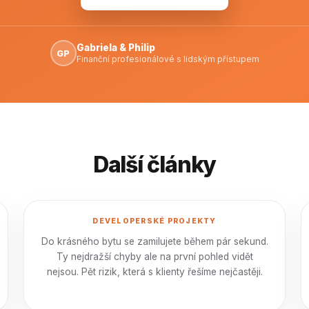
Gabriela & Philip
GP
Finanční profesionálové s lidským přístupem
Další články
DEVELOPERSKÉ PROJEKTY
Do krásného bytu se zamilujete během pár sekund.
Ty nejdražší chyby ale na první pohled vidět
nejsou. Pět rizik, která s klienty řešíme nejčastěji.