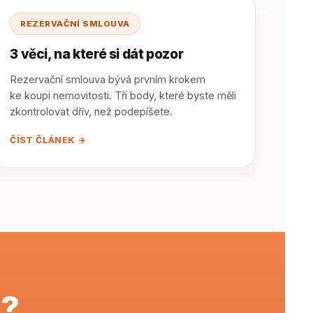
REZERVAČNÍ SMLOUVA
3 věci, na které si dát pozor
Rezervační smlouva bývá prvním krokem
ke koupi nemovitosti. Tři body, které byste měli
zkontrolovat dřív, než podepíšete.
ČÍST ČLÁNEK →
i?