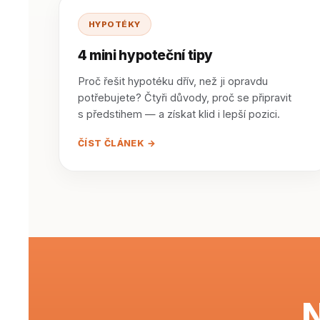
HYPOTÉKY
4 mini hypoteční tipy
Proč řešit hypotéku dřív, než ji opravdu
potřebujete? Čtyři důvody, proč se připravit
s předstihem — a získat klid i lepší pozici.
ČÍST ČLÁNEK →
N