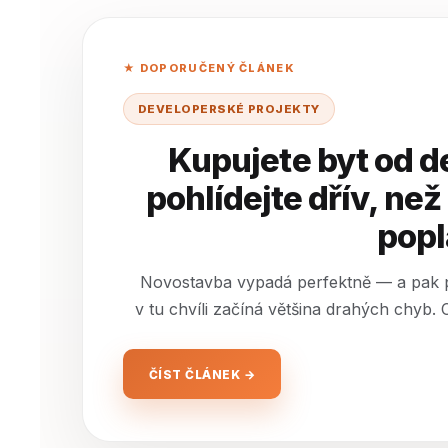
★ DOPORUČENÝ ČLÁNEK
DEVELOPERSKÉ PROJEKTY
Kupujete byt od d
pohlídejte dřív, než
popl
Novostavba vypadá perfektně — a pak př
v tu chvíli začíná většina drahých chyb. C
ČÍST ČLÁNEK →