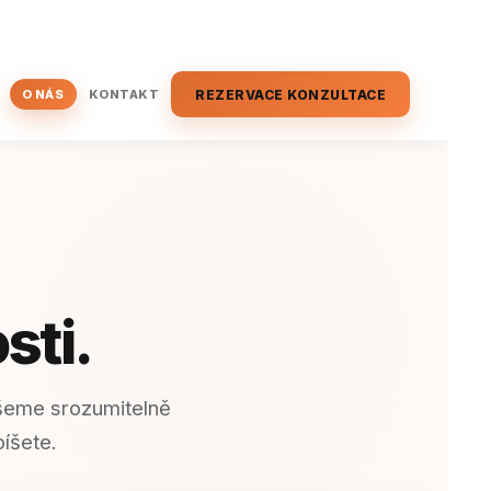
KONTAKT
REZERVACE KONZULTACE
O NÁS
sti.
íšeme srozumitelně
píšete.