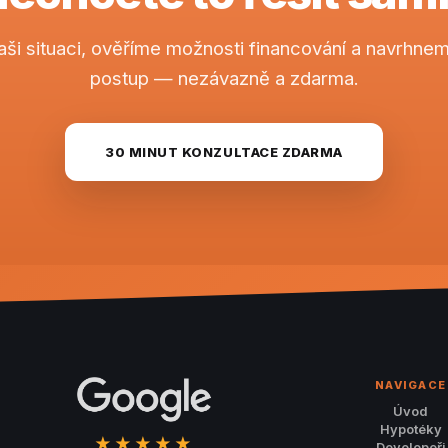
ši situaci, ověříme možnosti financování a navrhn
postup — nezávazně a zdarma.
30 MINUT KONZULTACE ZDARMA
NAVIGACE
Úvod
Hypotéky
★★★★★
Developeři