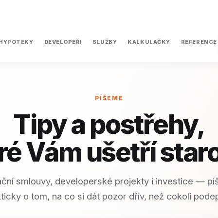
DEVELOPEŘI
KALKULAČKY
REFERENCE
HYPOTÉKY
SLUŽBY
PÍŠEME
Tipy a postřehy,
ré Vám ušetří staro
ční smlouvy, developerské projekty i investice — p
ticky o tom, na co si dát pozor dřív, než cokoli pode