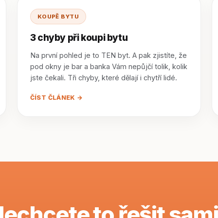
KOUPĚ BYTU
3 chyby při koupi bytu
Na první pohled je to TEN byt. A pak zjistíte, že
pod okny je bar a banka Vám nepůjčí tolik, kolik
jste čekali. Tři chyby, které dělají i chytří lidé.
ČÍST ČLÁNEK →
echcete to řešit sam