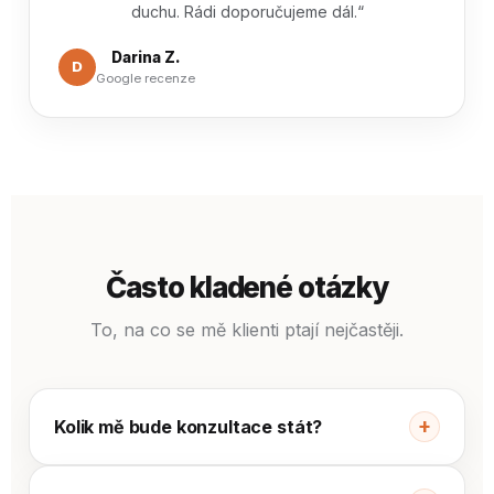
duchu. Rádi doporučujeme dál.“
Darina Z.
D
Google recenze
Často kladené otázky
To, na co se mě klienti ptají nejčastěji.
+
Kolik mě bude konzultace stát?
Nic. Všechny konzultace jsou u mě zdarma