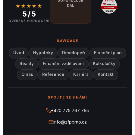
DOPORUČUJE
★★★★★
DÁL
5 / 5
OVĚŘENÉ HODNOCENÍ
NAVIGACE
Úvod
Hypotéky
Developeři
Finanční plán
Reality
Finanční vzdělávání
Kalkulačky
O nás
Reference
Kariéra
Kontakt
SPOJTE SE S NÁMI
+420 775 767 765
info@zfpbrno.cz