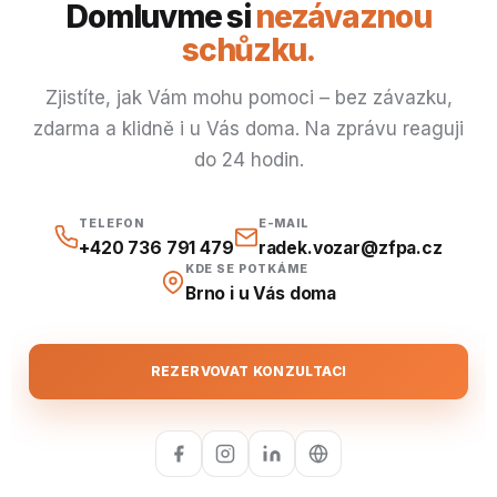
Domluvme si
nezávaznou
schůzku.
Zjistíte, jak Vám mohu pomoci – bez závazku,
zdarma a klidně i u Vás doma. Na zprávu reaguji
do 24 hodin.
TELEFON
E-MAIL
+420 736 791 479
radek.vozar@zfpa.cz
KDE SE POTKÁME
Brno i u Vás doma
REZERVOVAT KONZULTACI