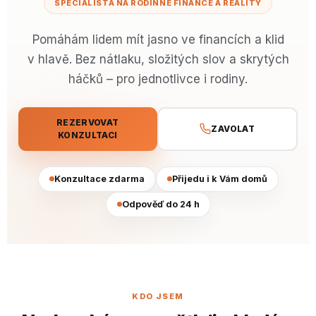
SPECIALISTA NA RODINNÉ FINANCE A REALITY
Pomáhám lidem mít jasno ve financích a klid
v hlavě. Bez nátlaku, složitých slov a skrytých
háčků – pro jednotlivce i rodiny.
REZERVOVAT
ZAVOLAT
KONZULTACI
Konzultace zdarma
Přijedu i k Vám domů
Odpověď do 24 h
KDO JSEM